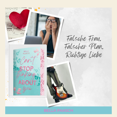
Stop
Thinking
About
You