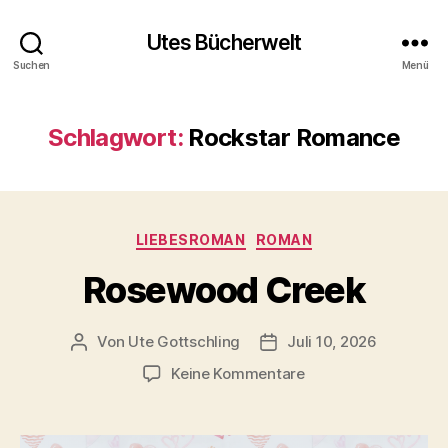
Utes Bücherwelt
Suchen
Menü
Schlagwort:
Rockstar Romance
Kategorien
LIEBESROMAN
ROMAN
Rosewood Creek
Von
Ute Gottschling
Juli 10, 2026
Beitragsautor
Veröffentlichungsdatum
zu
Keine Kommentare
Rosewood
Creek