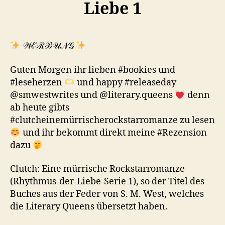
Liebe 1
𝒲ℰℛℬ𝒰𝒩𝒢
Guten Morgen ihr lieben #bookies und
#leseherzen
und happy #releaseday
@smwestwrites und @literary.queens
denn
ab heute gibts
#clutcheinemürrischerockstarromanze zu lesen
und ihr bekommt direkt meine #Rezension
dazu
Clutch: Eine mürrische Rockstarromanze
(Rhythmus-der-Liebe-Serie 1), so der Titel des
Buches aus der Feder von S. M. West, welches
die Literary Queens übersetzt haben.