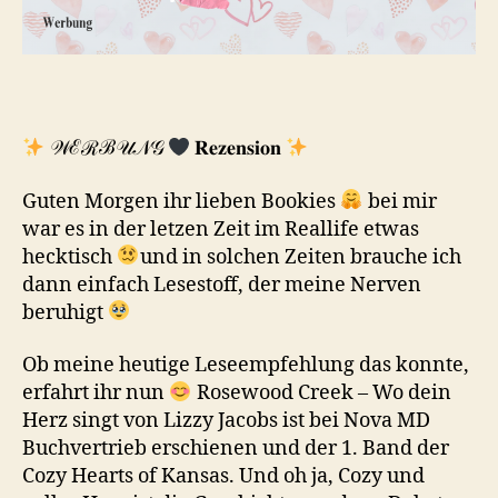
𝒲ℰℛℬ𝒰𝒩𝒢
𝐑𝐞𝐳𝐞𝐧𝐬𝐢𝐨𝐧
Guten Morgen ihr lieben Bookies
bei mir
war es in der letzen Zeit im Reallife etwas
hecktisch
und in solchen Zeiten brauche ich
dann einfach Lesestoff, der meine Nerven
beruhigt
Ob meine heutige Leseempfehlung das konnte,
erfahrt ihr nun
Rosewood Creek – Wo dein
Herz singt von Lizzy Jacobs ist bei Nova MD
Buchvertrieb erschienen und der 1. Band der
Cozy Hearts of Kansas. Und oh ja, Cozy und