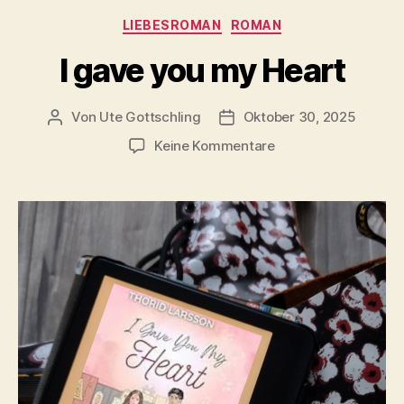
Kategorien
LIEBESROMAN
ROMAN
I gave you my Heart
Von
Ute Gottschling
Oktober 30, 2025
Beitragsautor
Veröffentlichungsdatum
zu
Keine Kommentare
I
gave
you
my
Heart