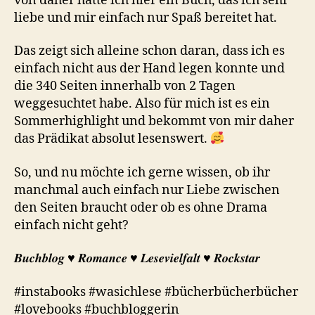
von daher hatte ich hier ein Buch, das ich sehr
liebe und mir einfach nur Spaß bereitet hat.
Das zeigt sich alleine schon daran, dass ich es
einfach nicht aus der Hand legen konnte und
die 340 Seiten innerhalb von 2 Tagen
weggesuchtet habe. Also für mich ist es ein
Sommerhighlight und bekommt von mir daher
das Prädikat absolut lesenswert.
So, und nu möchte ich gerne wissen, ob ihr
manchmal auch einfach nur Liebe zwischen
den Seiten braucht oder ob es ohne Drama
einfach nicht geht?
𝑩𝒖𝒄𝒉𝒃𝒍𝒐𝒈 ♥︎ 𝑹𝒐𝒎𝒂𝒏𝒄𝒆 ♥︎ 𝑳𝒆𝒔𝒆𝒗𝒊𝒆𝒍𝒇𝒂𝒍𝒕 ♥︎ 𝑹𝒐𝒄𝒌𝒔𝒕𝒂𝒓
#instabooks #wasichlese #bücherbücherbücher
#lovebooks #buchbloggerin