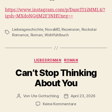
https://www.instagram.com/p/DamTI1iMML4/?
igsh=MXdoNGtjM2F3NHUxeg==
Liebesgeschichte
,
NovaMD
,
Rezension
,
Rockstar
Schlagwörter
Romance
,
Roman
,
Wohlfühlbuch
Kategorien
LIEBESROMAN
ROMAN
Can’t Stop Thinking
About You
Von
Ute Gottschling
April 23, 2026
Beitragsautor
Veröffentlichungsdatum
zu
Keine Kommentare
Can’t