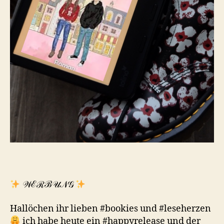
𝒲ℰℛℬ𝒰𝒩𝒢
Hallöchen ihr lieben #bookies und #leseherzen
ich habe heute ein #happyrelease und der