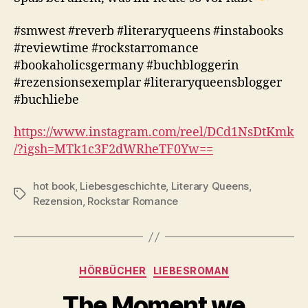
#smwest #reverb #literaryqueens #instabooks
#reviewtime #rockstarromance
#bookaholicsgermany #buchbloggerin
#rezensionsexemplar #literaryqueensblogger
#buchliebe
https://www.instagram.com/reel/DCd1NsDtKmk
/?igsh=MTk1c3F2dWRheTF0Yw==
hot book
,
Liebesgeschichte
,
Literary Queens
,
Schlagwörter
Rezension
,
Rockstar Romance
Kategorien
HÖRBÜCHER
LIEBESROMAN
The Moment we