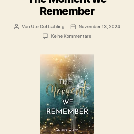
Remember
Von
Ute Gottschling
November 13, 2024
Beitragsautor
Veröffentlichungsdatum
zu
Keine Kommentare
The
Moment
we
Remember