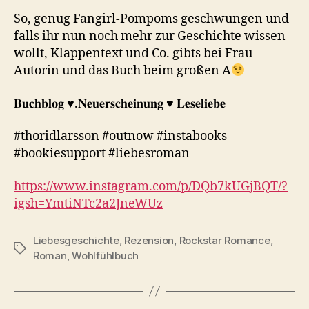
So, genug Fangirl-Pompoms geschwungen und
falls ihr nun noch mehr zur Geschichte wissen
wollt, Klappentext und Co. gibts bei Frau
Autorin und das Buch beim großen A
𝐁𝐮𝐜𝐡𝐛𝐥𝐨𝐠 ♥︎.𝐍𝐞𝐮𝐞𝐫𝐬𝐜𝐡𝐞𝐢𝐧𝐮𝐧𝐠 ♥︎ 𝐋𝐞𝐬𝐞𝐥𝐢𝐞𝐛𝐞
#thoridlarsson #outnow #instabooks
#bookiesupport #liebesroman
https://www.instagram.com/p/DQb7kUGjBQT/?
igsh=YmtiNTc2a2JneWUz
Liebesgeschichte
,
Rezension
,
Rockstar Romance
,
Schlagwörter
Roman
,
Wohlfühlbuch