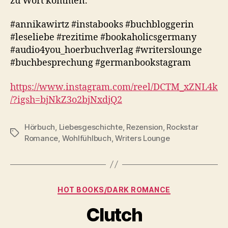
zu Wort kommen.
#annikawirtz #instabooks #buchbloggerin
#leseliebe #rezitime #bookaholicsgermany
#audio4you_hoerbuchverlag #writerslounge
#buchbesprechung #germanbookstagram
https://www.instagram.com/reel/DCTM_xZNL4k
/?igsh=bjNkZ3o2bjNxdjQ2
Hörbuch
,
Liebesgeschichte
,
Rezension
,
Rockstar
Schlagwörter
Romance
,
Wohlfühlbuch
,
Writers Lounge
Kategorien
HOT BOOKS/DARK ROMANCE
Clutch