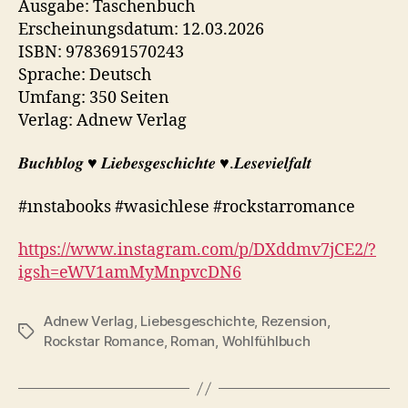
Ausgabe: Taschenbuch
Erscheinungsdatum: 12.03.2026
ISBN: 9783691570243
Sprache: Deutsch
Umfang: 350 Seiten
Verlag: Adnew Verlag
𝑩𝒖𝒄𝒉𝒃𝒍𝒐𝒈 ♥︎ 𝑳𝒊𝒆𝒃𝒆𝒔𝒈𝒆𝒔𝒄𝒉𝒊𝒄𝒉𝒕𝒆 ♥︎.𝑳𝒆𝒔𝒆𝒗𝒊𝒆𝒍𝒇𝒂𝒍𝒕
#ınstabooks #wasichlese #rockstarromance
https://www.instagram.com/p/DXddmv7jCE2/?
igsh=eWV1amMyMnpvcDN6
Adnew Verlag
,
Liebesgeschichte
,
Rezension
,
Schlagwörter
Rockstar Romance
,
Roman
,
Wohlfühlbuch