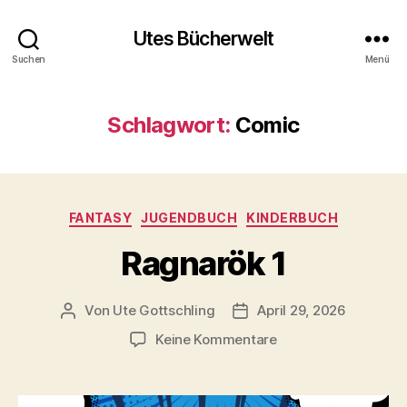
Utes Bücherwelt
Suchen
Menü
Schlagwort:
Comic
Kategorien
FANTASY
JUGENDBUCH
KINDERBUCH
Ragnarök 1
Von
Ute Gottschling
April 29, 2026
Beitragsautor
Veröffentlichungsdatum
zu
Keine Kommentare
Ragnarök
1