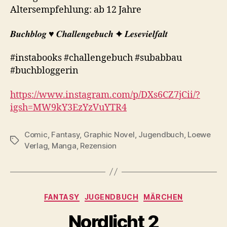
Altersempfehlung: ab 12 Jahre
𝑩𝒖𝒄𝒉𝒃𝒍𝒐𝒈 ♥︎ 𝑪𝒉𝒂𝒍𝒍𝒆𝒏𝒈𝒆𝒃𝒖𝒄𝒉 ✦ 𝑳𝒆𝒔𝒆𝒗𝒊𝒆𝒍𝒇𝒂𝒍𝒕
#instabooks #challengebuch #subabbau
#buchbloggerin
https://www.instagram.com/p/DXs6CZ7jCii/?
igsh=MW9kY3EzYzVuYTR4
Comic
,
Fantasy
,
Graphic Novel
,
Jugendbuch
,
Loewe
Schlagwörter
Verlag
,
Manga
,
Rezension
Kategorien
FANTASY
JUGENDBUCH
MÄRCHEN
Nordlicht 2