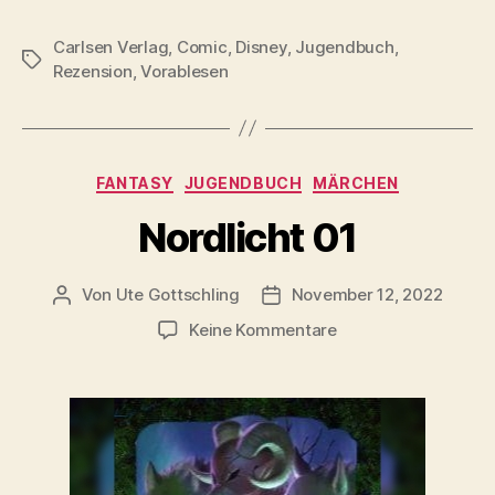
Carlsen Verlag
,
Comic
,
Disney
,
Jugendbuch
,
Schlagwörter
Rezension
,
Vorablesen
Kategorien
FANTASY
JUGENDBUCH
MÄRCHEN
Nordlicht 01
Von
Ute Gottschling
November 12, 2022
Beitragsautor
Veröffentlichungsdatum
zu
Keine Kommentare
Nordlicht
01