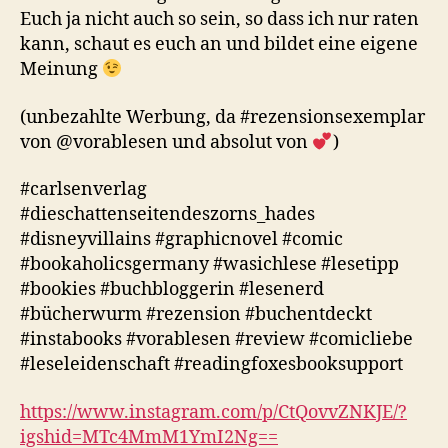
Euch ja nicht auch so sein, so dass ich nur raten
kann, schaut es euch an und bildet eine eigene
Meinung
(unbezahlte Werbung, da #rezensionsexemplar
von @vorablesen und absolut von
)
#carlsenverlag
#dieschattenseitendeszorns_hades
#disneyvillains #graphicnovel #comic
#bookaholicsgermany #wasichlese #lesetipp
#bookies #buchbloggerin #lesenerd
#bücherwurm #rezension #buchentdeckt
#instabooks #vorablesen #review #comicliebe
#leseleidenschaft #readingfoxesbooksupport
https://www.instagram.com/p/CtQovvZNKJE/?
igshid=MTc4MmM1YmI2Ng==