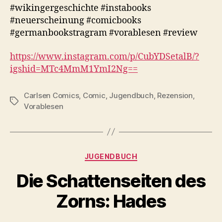
#wikingergeschichte #instabooks
#neuerscheinung #comicbooks
#germanbookstragram #vorablesen #review
https://www.instagram.com/p/CubYDSetalB/?
igshid=MTc4MmM1YmI2Ng==
Carlsen Comics
,
Comic
,
Jugendbuch
,
Rezension
,
Schlagwörter
Vorablesen
Kategorien
JUGENDBUCH
Die Schattenseiten des
Zorns: Hades