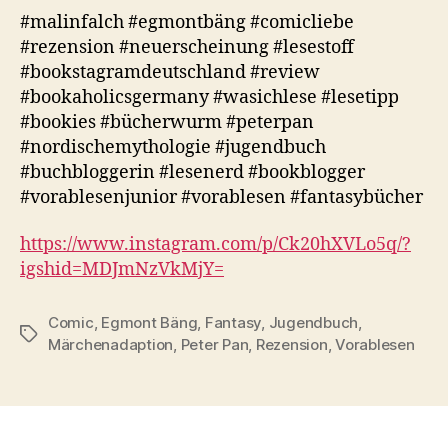
#malinfalch #egmontbäng #comicliebe
#rezension #neuerscheinung #lesestoff
#bookstagramdeutschland #review
#bookaholicsgermany #wasichlese #lesetipp
#bookies #bücherwurm #peterpan
#nordischemythologie #jugendbuch
#buchbloggerin #lesenerd #bookblogger
#vorablesenjunior #vorablesen #fantasybücher
https://www.instagram.com/p/Ck20hXVLo5q/?
igshid=MDJmNzVkMjY=
Comic
,
Egmont Bäng
,
Fantasy
,
Jugendbuch
,
Schlagwörter
Märchenadaption
,
Peter Pan
,
Rezension
,
Vorablesen