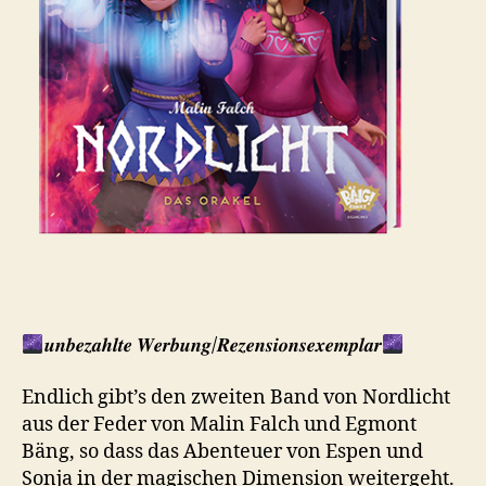
𝒖𝒏𝒃𝒆𝒛𝒂𝒉𝒍𝒕𝒆 𝑾𝒆𝒓𝒃𝒖𝒏𝒈/𝑹𝒆𝒛𝒆𝒏𝒔𝒊𝒐𝒏𝒔𝒆𝒙𝒆𝒎𝒑𝒍𝒂𝒓
Endlich gibt’s den zweiten Band von Nordlicht
aus der Feder von Malin Falch und Egmont
Bäng, so dass das Abenteuer von Espen und
Sonja in der magischen Dimension weitergeht.