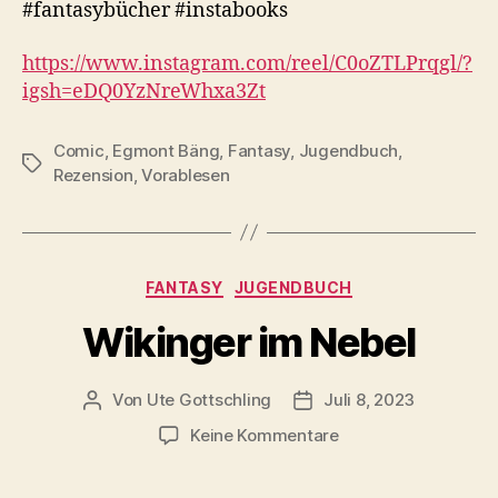
#fantasybücher #instabooks
https://www.instagram.com/reel/C0oZTLPrqgl/?
igsh=eDQ0YzNreWh
xa3Zt
Comic
,
Egmont Bäng
,
Fantasy
,
Jugendbuch
,
Schlagwörter
Rezension
,
Vorablesen
Kategorien
FANTASY
JUGENDBUCH
Wikinger im Nebel
Von
Ute Gottschling
Juli 8, 2023
Beitragsautor
Veröffentlichungsdatum
zu
Keine Kommentare
Wikinger
im