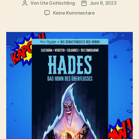
Von
Ute Gottschling
Juni 9, 2023
Beitragsautor
Veröffentlichungsdatum
zu
Keine Kommentare
Die
Schattenseiten
des
Zorns:
Hades