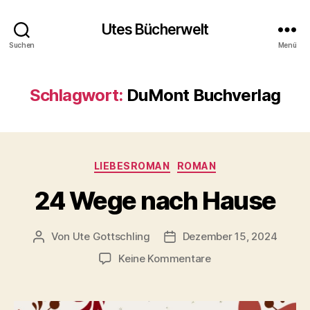
Utes Bücherwelt
Suchen
Menü
Schlagwort:
DuMont Buchverlag
Kategorien
LIEBESROMAN
ROMAN
24 Wege nach Hause
Von
Ute Gottschling
Dezember 15, 2024
Beitragsautor
Veröffentlichungsdatum
zu
Keine Kommentare
24
Wege
nach