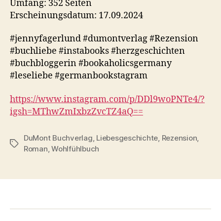
Umfang: 352 Seiten
Erscheinungsdatum: 17.09.2024
#jennyfagerlund #dumontverlag #Rezension
#buchliebe #instabooks #herzgeschichten
#buchbloggerin #bookaholicsgermany
#leseliebe #germanbookstagram
https://www.instagram.com/p/DDl9woPNTe4/?
igsh=MThwZmIxbzZvcTZ4aQ==
DuMont Buchverlag
,
Liebesgeschichte
,
Rezension
,
Schlagwörter
Roman
,
Wohlfühlbuch