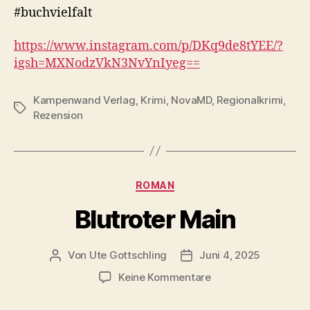
#buchvielfalt
https://www.instagram.com/p/DKq9de8tYEE/?
igsh=MXNodzVkN3NvYnIyeg==
Kampenwand Verlag
,
Krimi
,
NovaMD
,
Regionalkrimi
,
Schlagwörter
Rezension
Kategorien
ROMAN
Blutroter Main
Von
Ute Gottschling
Juni 4, 2025
Beitragsautor
Veröffentlichungsdatum
zu
Keine Kommentare
Blutroter
Main