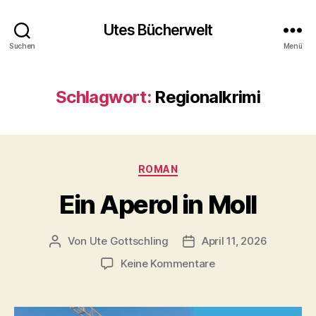
Utes Bücherwelt
Suchen
Menü
Schlagwort:
Regionalkrimi
Kategorien
ROMAN
Ein Aperol in Moll
Von
Ute Gottschling
April 11, 2026
Beitragsautor
Veröffentlichungsdatum
zu
Keine Kommentare
Ein
Aperol
in