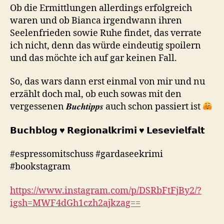
Ob die Ermittlungen allerdings erfolgreich
waren und ob Bianca irgendwann ihren
Seelenfrieden sowie Ruhe findet, das verrate
ich nicht, denn das würde eindeutig spoilern
und das möchte ich auf gar keinen Fall.
So, das wars dann erst einmal von mir und nu
erzählt doch mal, ob euch sowas mit den
vergessenen 𝑩𝒖𝒄𝒉𝒕𝒊𝒑𝒑𝒔 auch schon passiert ist
𝗕𝘂𝗰𝗵𝗯𝗹𝗼𝗴 ♥︎ 𝗥𝗲𝗴𝗶𝗼𝗻𝗮𝗹𝗸𝗿𝗶𝗺𝗶 ♥︎ 𝗟𝗲𝘀𝗲𝘃𝗶𝗲𝗹𝗳𝗮𝗹𝘁
#espressomitschuss #gardaseekrimi
#bookstagram
https://www.instagram.com/p/DSRbFtFjBy2/?
igsh=MWF4dGh1czh2ajkzag==