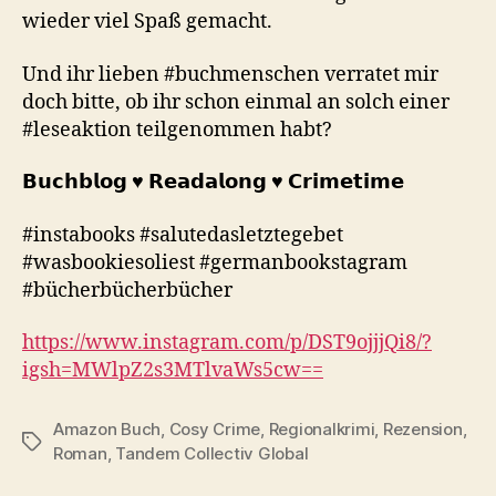
wieder viel Spaß gemacht.
Und ihr lieben #buchmenschen verratet mir
doch bitte, ob ihr schon einmal an solch einer
#leseaktion teilgenommen habt?
𝗕𝘂𝗰𝗵𝗯𝗹𝗼𝗴 ♥︎ 𝗥𝗲𝗮𝗱𝗮𝗹𝗼𝗻𝗴 ♥︎ 𝗖𝗿𝗶𝗺𝗲𝘁𝗶𝗺𝗲
#instabooks #salutedasletztegebet
#wasbookiesoliest #germanbookstagram
#bücherbücherbücher
https://www.instagram.com/p/DST9ojjjQi8/?
igsh=MWlpZ2s3MTlvaWs5cw==
Amazon Buch
,
Cosy Crime
,
Regionalkrimi
,
Rezension
,
Schlagwörter
Roman
,
Tandem Collectiv Global