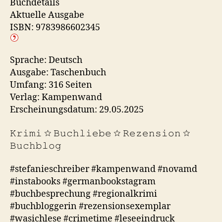
Buchdetails
Aktuelle Ausgabe
ISBN: 9783986602345
Sprache: Deutsch
Ausgabe: Taschenbuch
Umfang: 316 Seiten
Verlag: Kampenwand
Erscheinungsdatum: 29.05.2025
𝙺𝚛𝚒𝚖𝚒 ☆ 𝙱𝚞𝚌𝚑𝚕𝚒𝚎𝚋𝚎 ☆ 𝚁𝚎𝚣𝚎𝚗𝚜𝚒𝚘𝚗 ☆
𝙱𝚞𝚌𝚑𝚋𝚕𝚘𝚐
#stefanieschreiber #kampenwand #novamd
#instabooks #germanbookstagram
#buchbesprechung #regionalkrimi
#buchbloggerin #rezensionsexemplar
#wasichlese #crimetime #leseeindruck