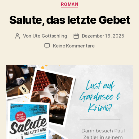
Kategorien
ROMAN
Salute, das letzte Gebet
Von
Ute Gottschling
Dezember 16, 2025
Beitragsautor
Veröffentlichungsdatum
zu
Keine Kommentare
Salute,
das
letzte
Gebet