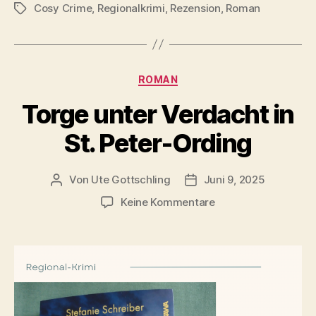
Cosy Crime
,
Regionalkrimi
,
Rezension
,
Roman
Schlagwörter
Kategorien
ROMAN
Torge unter Verdacht in
St. Peter-Ording
Von
Ute Gottschling
Juni 9, 2025
Beitragsautor
Veröffentlichungsdatum
zu
Keine Kommentare
Torge
unter
Verdacht
in
St.
Peter-
Ording