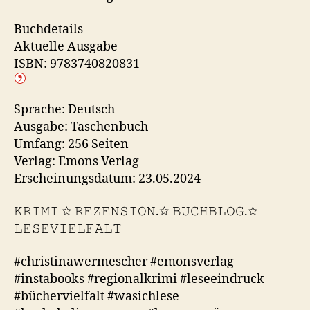
Buchdetails
Aktuelle Ausgabe
ISBN: 9783740820831
Sprache: Deutsch
Ausgabe: Taschenbuch
Umfang: 256 Seiten
Verlag: Emons Verlag
Erscheinungsdatum: 23.05.2024
𝙺𝚁𝙸𝙼𝙸 ☆ 𝚁𝙴𝚉𝙴𝙽𝚂𝙸𝙾𝙽.☆ 𝙱𝚄𝙲𝙷𝙱𝙻𝙾𝙶.☆
𝙻𝙴𝚂𝙴𝚅𝙸𝙴𝙻𝙵𝙰𝙻𝚃
#christinawermescher #emonsverlag
#instabooks #regionalkrimi #leseeindruck
#büchervielfalt #wasichlese