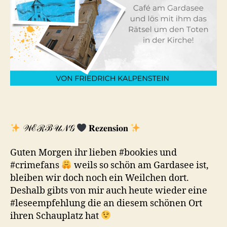
𝒲ℰℛℬ𝒰𝒩𝒢
𝐑𝐞𝐳𝐞𝐧𝐬𝐢𝐨𝐧
Guten Morgen ihr lieben #bookies und
#crimefans
weils so schön am Gardasee ist,
bleiben wir doch noch ein Weilchen dort.
Deshalb gibts von mir auch heute wieder eine
#leseempfehlung die an diesem schönen Ort
ihren Schauplatz hat