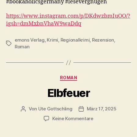
#bookaholicsgermany #lesevergnügen
https://www.instagram.com/p/DKdwzbmIuOO/?
igsh=dmMxbnVhaW9waDdq
emons Verlag
,
Krimi
,
Regionalkrimi
,
Rezension
,
Schlagwörter
Roman
Kategorien
ROMAN
Elbfeuer
Von
Ute Gottschling
März 17, 2025
Beitragsautor
Veröffentlichungsdatum
zu
Keine Kommentare
Elbfeuer