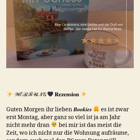
𝒲ℰℛℬ𝒰𝒩𝒢
𝐑𝐞𝐳𝐞𝐧𝐬𝐢𝐨𝐧
Guten Morgen ihr lieben 𝑩𝒐𝒐𝒌𝒊𝒆𝒔
es ist zwar
erst Montag, aber ganz so viel ist ja am Jahr
nicht mehr dran
bei mir ist das meist die
Zeit, wo ich nicht nur die Wohnung aufräume,