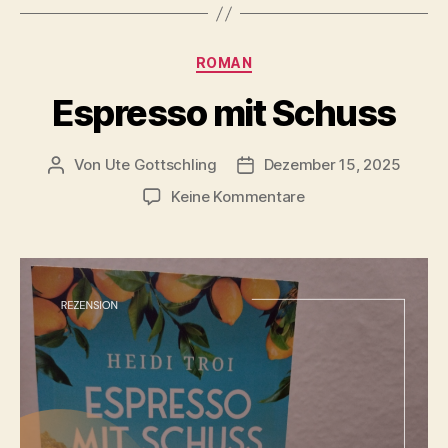
Kategorien
ROMAN
Espresso mit Schuss
Von
Ute Gottschling
Dezember 15, 2025
Beitragsautor
Veröffentlichungsdatum
zu
Keine Kommentare
Espresso
mit
Schuss