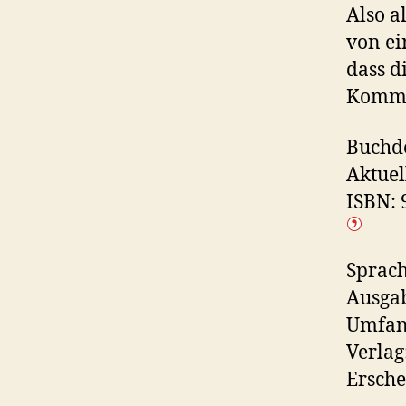
Also a
von ei
dass d
Kommis
Buchde
Aktuel
ISBN:
Sprach
Ausga
Umfang
Verlag
Ersche