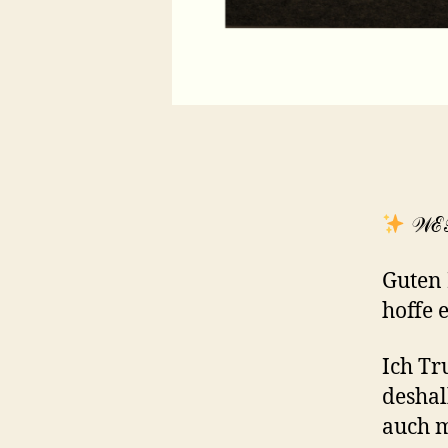
𝒲ℰ
Guten 
hoffe 
Ich Tr
desha
auch m