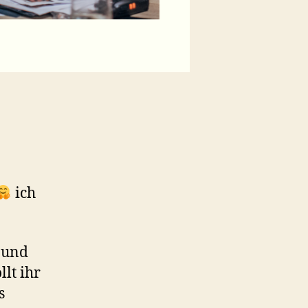
ich
n und
lt ihr
s