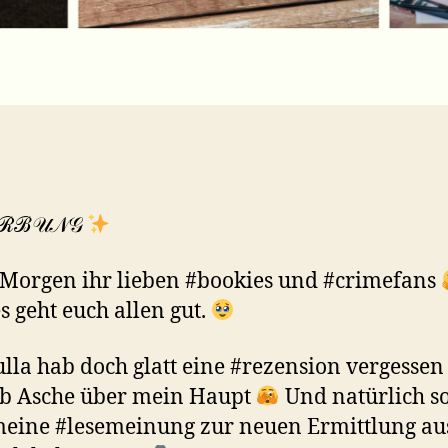
ℛℬ𝒰𝒩𝒢
Morgen ihr lieben #bookies und #crimefans
es geht euch allen gut.
ulla hab doch glatt eine #rezension vergesse
lb Asche über mein Haupt
Und natürlich sol
eine #lesemeinung zur neuen Ermittlung au