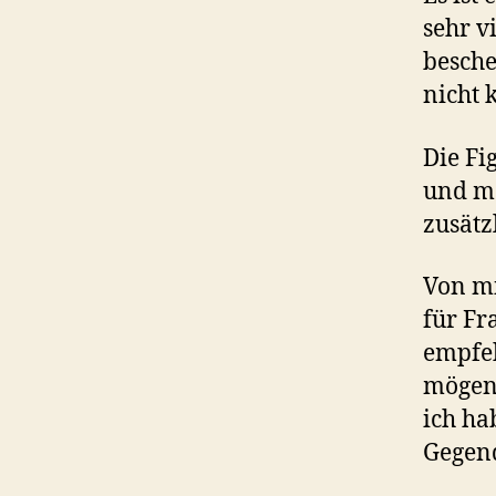
sehr v
bescher
nicht
Die Fi
und ma
zusätz
Von mi
für Fr
empfeh
mögen 
ich ha
Gegend