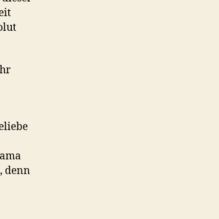
eit
olut
ehr
eliebe
Drama
, denn