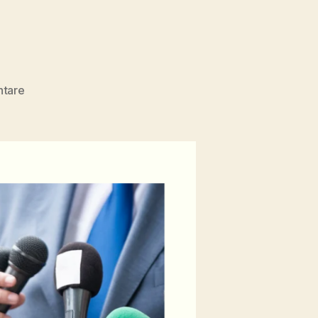
zu
tare
Blutroter
Main