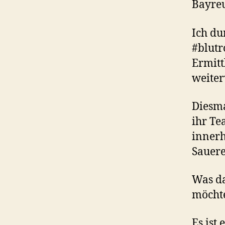
Bayre
Ich du
#blutr
Ermitt
weiter
Diesma
ihr Te
innerh
Sauere
Was da
möchte
Es ist