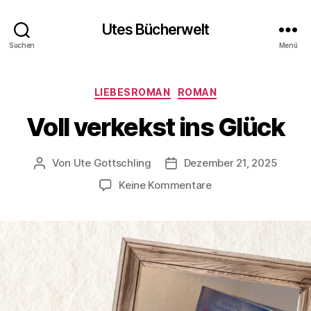
Utes Bücherwelt
Suchen
Menü
Kategorien
LIEBESROMAN
ROMAN
Voll verkekst ins Glück
Von
Ute Gottschling
Dezember 21, 2025
Beitragsautor
Veröffentlichungsdatum
zu
Keine Kommentare
Voll
verkekst
ins
Glück