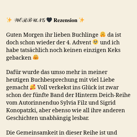
𝒲ℰℛℬ𝒰𝒩𝒢
𝐑𝐞𝐳𝐞𝐧𝐬𝐢𝐨𝐧
Guten Morgen ihr lieben Buchlinge
da ist
doch schon wieder der 4. Advent
und ich
habe tatsächlich noch keinen einzigen Keks
gebacken
Dafür wurde das umso mehr in meiner
heutigen Buchbesprechung mit viel Liebe
gemacht
Voll verkekst ins Glück ist zwar
schon der fünfte Band der Hinterm Deich-Reihe
vom Autorinnenduo Sylvia Filz und Sigrid
Konopatzki, aber ebenso wie all ihre anderen
Geschichten unabhängig lesbar.
Die Gemeinsamkeit in dieser Reihe ist und