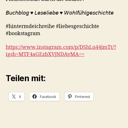
𝘉𝘶𝘤𝘩𝘣𝘭𝘰𝘨 ♥︎ 𝘓𝘦𝘴𝘦𝘭𝘪𝘦𝘣𝘦 ♥︎ 𝘞𝘰𝘩𝘭𝘧𝘶̈𝘩𝘭𝘨𝘦𝘴𝘤𝘩𝘪𝘤𝘩𝘵𝘦
#hintermdeichreihe #liebesgeschichte
#bookstagram
https://www.instagram.com/p/DShLu44jmTt/?
igsh=MTF4aGEzbXVjNDAyMA==
Teilen mit:
X
Facebook
Pinterest