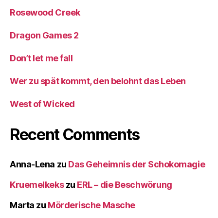
Rosewood Creek
Dragon Games 2
Don’t let me fall
Wer zu spät kommt, den belohnt das Leben
West of Wicked
Recent Comments
Anna-Lena
zu
Das Geheimnis der Schokomagie
Kruemelkeks
zu
ERL – die Beschwörung
Marta
zu
Mörderische Masche