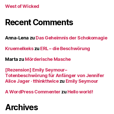
West of Wicked
Recent Comments
Anna-Lena
zu
Das Geheimnis der Schokomagie
Kruemelkeks
zu
ERL – die Beschwörung
Marta
zu
Mörderische Masche
[Rezension] Emily Seymour–
Totenbeschwörung für Anfänger von Jennifer
Alice Jager · tthinkttwice
zu
Emily Seymour
A WordPress Commenter
zu
Hello world!
Archives