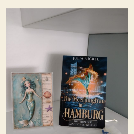
Meerjungfrau
in
Hamburg