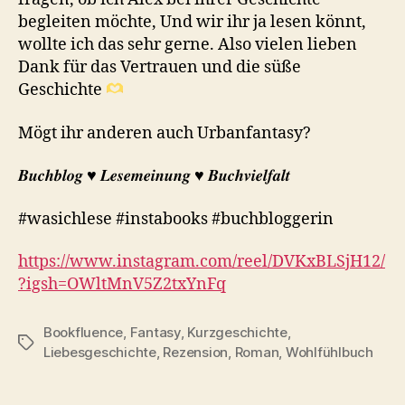
begleiten möchte, Und wir ihr ja lesen könnt,
wollte ich das sehr gerne. Also vielen lieben
Dank für das Vertrauen und die süße
Geschichte
Mögt ihr anderen auch Urbanfantasy?
𝑩𝒖𝒄𝒉𝒃𝒍𝒐𝒈 ♥︎ 𝑳𝒆𝒔𝒆𝒎𝒆𝒊𝒏𝒖𝒏𝒈 ♥︎ 𝑩𝒖𝒄𝒉𝒗𝒊𝒆𝒍𝒇𝒂𝒍𝒕
#wasichlese #instabooks #buchbloggerin
https://www.instagram.com/reel/DVKxBLSjH12/
?igsh=OWltMnV5Z2txYnFq
Bookfluence
,
Fantasy
,
Kurzgeschichte
,
Schlagwörter
Liebesgeschichte
,
Rezension
,
Roman
,
Wohlfühlbuch