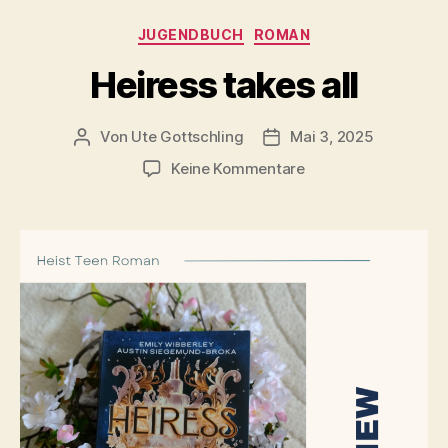
Kategorien
JUGENDBUCH
ROMAN
Heiress takes all
Von
Ute Gottschling
Mai 3, 2025
Beitragsautor
Veröffentlichungsdatum
zu
Keine Kommentare
Heiress
takes
all