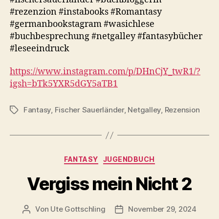
#rezenzion #instabooks #Romantasy
#germanbookstagram #wasichlese
#buchbesprechung #netgalley #fantasybücher
#leseeindruck
https://www.instagram.com/p/DHnCjY_twR1/?
igsh=bTk5YXR5dGY5aTB1
Fantasy
,
Fischer Sauerländer
,
Netgalley
,
Rezension
Schlagwörter
Kategorien
FANTASY
JUGENDBUCH
Vergiss mein Nicht 2
Von
Ute Gottschling
November 29, 2024
Beitragsautor
Veröffentlichungsdatum