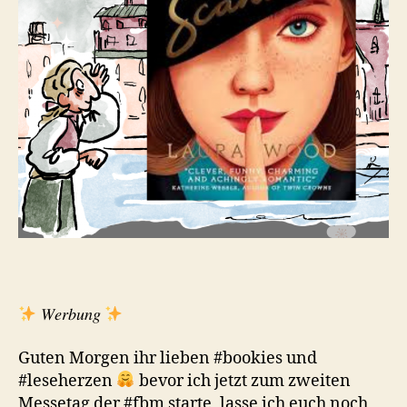
𝑊𝑒𝑟𝑏𝑢𝑛𝑔
Guten Morgen ihr lieben #bookies und
#leseherzen
bevor ich jetzt zum zweiten
Messetag der #fbm starte, lasse ich euch noch