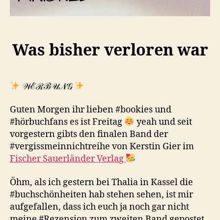
Was bisher verloren war
𝒲ℰℛℬ𝒰𝒩𝒢
Guten Morgen ihr lieben #bookies und
#hörbuchfans es ist Freitag
yeah und seit
vorgestern gibts den finalen Band der
#vergissmeinnichtreihe von Kerstin Gier im
Fischer Sauerländer Verlag
Öhm, als ich gestern bei Thalia in Kassel die
#buchschönheiten hab stehen sehen, ist mir
aufgefallen, dass ich euch ja noch gar nicht
meine #Rezension zum zweiten Band gepostet