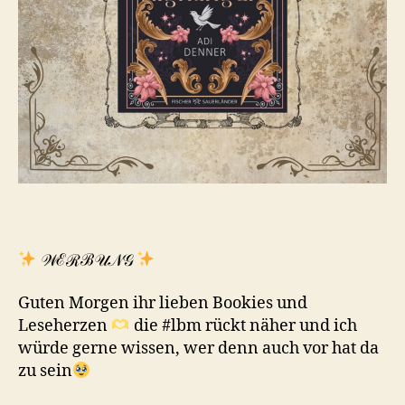
𝒲ℰℛℬ𝒰𝒩𝒢
Guten Morgen ihr lieben Bookies und
Leseherzen
die #lbm rückt näher und ich
würde gerne wissen, wer denn auch vor hat da
zu sein