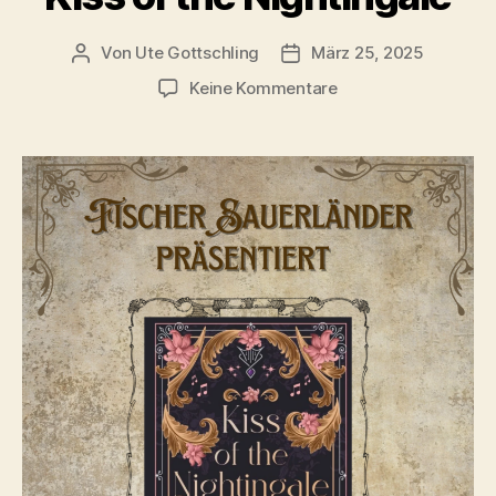
Von
Ute Gottschling
März 25, 2025
Beitragsautor
Veröffentlichungsdatum
zu
Keine Kommentare
Kiss
of
the
Nightingale