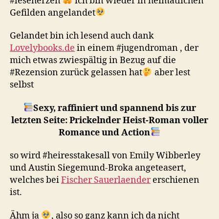
#leseherzen
ich bin wieder in heimatlichen
Gefilden angelandet
Gelandet bin ich lesend auch dank
Lovelybooks.de
in einem #jugendroman , der
mich etwas zwiespältig in Bezug auf die
#Rezension zurück gelassen hat
aber lest
selbst
Sexy, raffiniert und spannend bis zur
letzten Seite: Prickelnder Heist-Roman voller
Romance und Action
so wird #heiresstakesall von Emily Wibberley
und Austin Siegemund-Broka angeteasert,
welches bei
Fischer Sauerlaender
erschienen
ist.
Ähm ja
, also so ganz kann ich da nicht