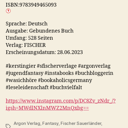
ISBN:9783949465093
Sprache: Deutsch
Ausgabe: Gebundenes Buch
Umfang: 528 Seiten
Verlag: FISCHER
Erscheinungsdatum: 28.06.2023
#kerstingier #sfischerverlage #argonverlag
#jugendfantasy #instabooks #buchbloggerin
#wasichhöre #bookaholicsgermany
#leseleidenschaft #buchvielfalt
https://www.instagram.com/p/DC8Zv_zNdr_/?
igsh=MWdlNXlnMWZ2MnQxbg==
Argon Verlag
,
Fantasy
,
Fischer Sauerländer
,
Schlagwörter