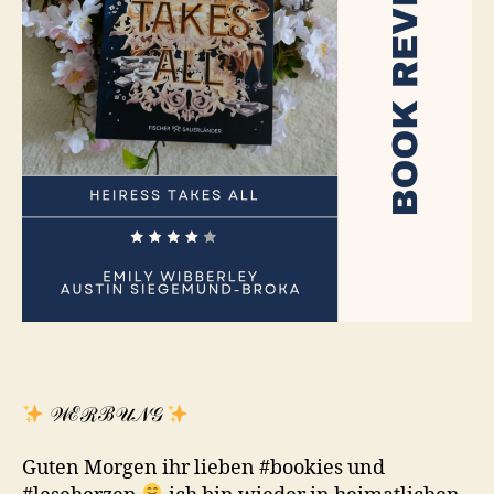
𝒲ℰℛℬ𝒰𝒩𝒢
Guten Morgen ihr lieben #bookies und