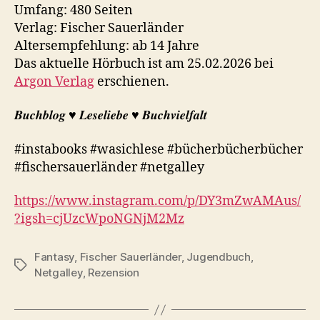
Umfang: 480 Seiten
Verlag: Fischer Sauerländer
Altersempfehlung: ab 14 Jahre
Das aktuelle Hörbuch ist am 25.02.2026 bei
Argon Verlag
erschienen.
𝑩𝒖𝒄𝒉𝒃𝒍𝒐𝒈 ♥︎ 𝑳𝒆𝒔𝒆𝒍𝒊𝒆𝒃𝒆 ♥︎ 𝑩𝒖𝒄𝒉𝒗𝒊𝒆𝒍𝒇𝒂𝒍𝒕
#instabooks #wasichlese #bücherbücherbücher
#fischersauerländer #netgalley
https://www.instagram.com/p/DY3mZwAMAus/
?igsh=cjUzcWpoNGNjM2Mz
Fantasy
,
Fischer Sauerländer
,
Jugendbuch
,
Schlagwörter
Netgalley
,
Rezension