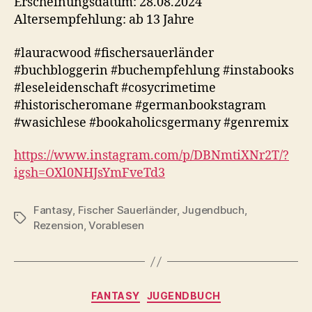
Erscheinungsdatum: 28.08.2024
Altersempfehlung: ab 13 Jahre
#lauracwood #fischersauerländer
#buchbloggerin #buchempfehlung #instabooks
#leseleidenschaft #cosycrimetime
#historischeromane #germanbookstagram
#wasichlese #bookaholicsgermany #genremix
https://www.instagram.com/p/DBNmtiXNr2T/?
igsh=OXl0NHJsYmFveTd3
Fantasy
,
Fischer Sauerländer
,
Jugendbuch
,
Schlagwörter
Rezension
,
Vorablesen
Kategorien
FANTASY
JUGENDBUCH