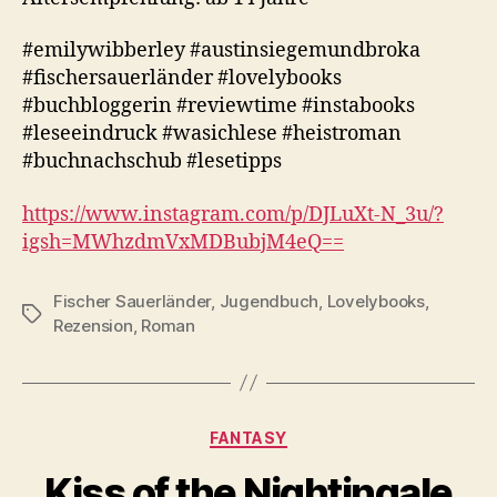
#emilywibberley #austinsiegemundbroka
#fischersauerländer #lovelybooks
#buchbloggerin #reviewtime #instabooks
#leseeindruck #wasichlese #heistroman
#buchnachschub #lesetipps
https://www.instagram.com/p/DJLuXt-N_3u/?
igsh=MWhzdmVxMDBubjM4eQ==
Fischer Sauerländer
,
Jugendbuch
,
Lovelybooks
,
Schlagwörter
Rezension
,
Roman
Kategorien
FANTASY
Kiss of the Nightingale