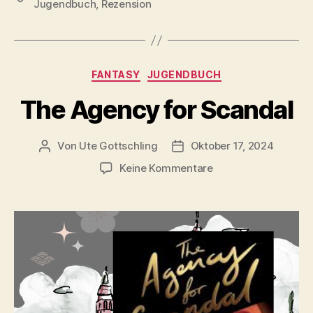
Jugendbuch
,
Rezension
Kategorien
FANTASY
JUGENDBUCH
The Agency for Scandal
Von
Ute Gottschling
Oktober 17, 2024
Beitragsautor
Veröffentlichungsdatum
zu
Keine Kommentare
The
Agency
for
Scandal